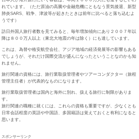
れています。（ただ原油の高騰や金融危機にともなう景気後退、新型
肺炎SARS、戦争、津波等が起きたときは前年に比べると落ち込むよ
うです）
訪日外国人旅行者数を見てみると、毎年増加傾向にあり２００７年以
降は８００万人以上（東北大地震の年は除く）にも達しています。
これは、為替や格安航空会社、アジア地域の経済発展等の影響もある
でしょうが、それだけ国際交流が盛んになったということなのかも知
れません。
旅行関連の資格には、旅行業取扱管理者やツアーコンダクター（旅程
管理主任者）が代表的なものになります。
旅行業取扱管理者は国内と海外に別れ、扱える旅行に制限がありま
す。
旅行関連の職種に就くには、これらの資格も重要ですが、少なくとも
日常会話程度の英語や中国語、多国籍語は覚えておくと有利になると
思います。
スポンサーリンク